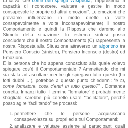
Emotiva, che
come ben spiega Wikipedia
, “rappresenta la
capacità di riconoscere, valutare e gestire in modo
consapevole le proprie ed altrui emozioni”. Le emozioni che
proviamo influenzano in modo diretto (a volte
consapevolmente a volte inconsapevolmente) il nostro
Comportamento e quindi la Risposta che daremo allo
Stimolo della situazione. In estrema sintesi posso
concludere che il nostro Comportamento (C) rappresenta la
nostra Risposta alla Situazione attraverso un
algoritmo
tra
Pensiero Conscio (sinistro), Pensiero Inconscio (destro) ed
Emozioni.
E la persona che ho appena conosciuto alla quale volevo
spiegare cos’è il Comportamentale ? Ammettendo che mi
sia stata ad ascoltare mentre gli spiegavo tutto questo (ho
forti dubbi …), potrebbe a questo punto chiedermi: “
e tu,
come formatore, cosa c’entri in tutto questo?
” . Domanda
corretta. Innanzi tutto il termine “formatore” è probabilmente
sbagliato: sarebbe più corretto usare “facilitatore”, perché
posso agire “facilitando” tre processi:
permettere che le persone acquisiscano
consapevolezza sui propri ed altrui Comportamenti;
analizzare e valutare assieme ai partecipanti quali