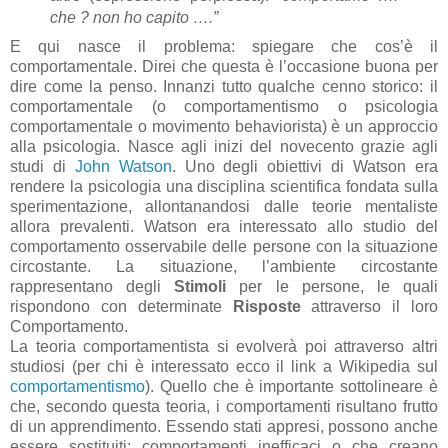
che ? non ho capito ….”
E qui nasce il problema: spiegare che cos’è il
comportamentale. Direi che questa è l’occasione buona per
dire come la penso. Innanzi tutto qualche cenno storico: il
comportamentale (o comportamentismo o psicologia
comportamentale o movimento behaviorista) è un approccio
alla psicologia. Nasce agli inizi del novecento grazie agli
studi di
John Watson
. Uno degli obiettivi di Watson era
rendere la psicologia una disciplina scientifica fondata sulla
sperimentazione, allontanandosi dalle teorie mentaliste
allora prevalenti. Watson era interessato allo studio del
comportamento osservabile delle persone con la situazione
circostante. La situazione, l’ambiente circostante
rappresentano degli
Stimoli
per le persone, le quali
rispondono con determinate
Risposte
attraverso il loro
Comportamento.
La teoria comportamentista si evolverà poi attraverso altri
studiosi (per chi è interessato ecco il link a Wikipedia sul
comportamentismo
). Quello che è importante sottolineare è
che, secondo questa teoria, i comportamenti risultano frutto
di un apprendimento. Essendo stati appresi, possono anche
essere sostituiti: comportamenti inefficaci o che creano