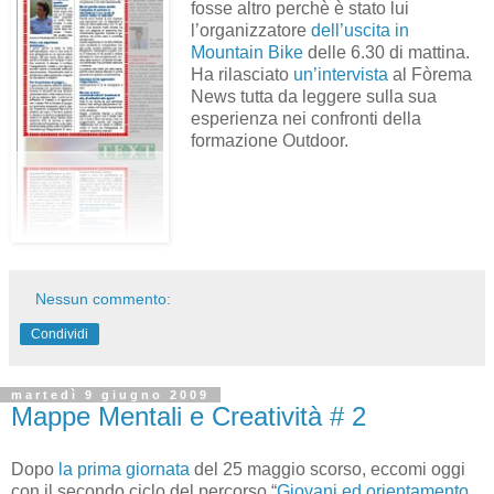
fosse altro perchè è stato lui
l’organizzatore
dell’uscita in
Mountain Bike
delle 6.30 di mattina.
Ha rilasciato
un’intervista
al Fòrema
News tutta da leggere sulla sua
esperienza nei confronti della
formazione Outdoor.
Nessun commento:
Condividi
martedì 9 giugno 2009
Mappe Mentali e Creatività # 2
Dopo
la prima giornata
del 25 maggio scorso, eccomi oggi
con il secondo ciclo del percorso “
Giovani ed orientamento