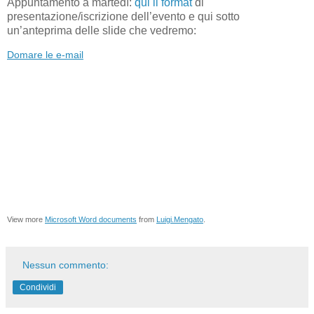
Appuntamento a martedì:
qui il format
di
presentazione/iscrizione dell’evento e qui sotto
un’anteprima delle slide che vedremo:
Domare le e-mail
View more
Microsoft Word documents
from
Luigi.Mengato
.
Nessun commento:
Condividi