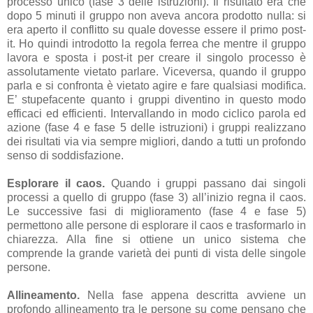
processo unico (fase 3 delle istruzioni). Il risultato era che
dopo 5 minuti il gruppo non aveva ancora prodotto nulla: si
era aperto il conflitto su quale dovesse essere il primo post-
it. Ho quindi introdotto la regola ferrea che mentre il gruppo
lavora e sposta i post-it per creare il singolo processo è
assolutamente vietato parlare. Viceversa, quando il gruppo
parla e si confronta è vietato agire e fare qualsiasi modifica.
E’ stupefacente quanto i gruppi diventino in questo modo
efficaci ed efficienti. Intervallando in modo ciclico parola ed
azione (fase 4 e fase 5 delle istruzioni) i gruppi realizzano
dei risultati via via sempre migliori, dando a tutti un profondo
senso di soddisfazione.
Esplorare il caos.
Quando i gruppi passano dai singoli
processi a quello di gruppo (fase 3) all’inizio regna il caos.
Le successive fasi di miglioramento (fase 4 e fase 5)
permettono alle persone di esplorare il caos e trasformarlo in
chiarezza. Alla fine si ottiene un unico sistema che
comprende la grande varietà dei punti di vista delle singole
persone.
Allineamento.
Nella fase appena descritta avviene un
profondo allineamento tra le persone su come pensano che