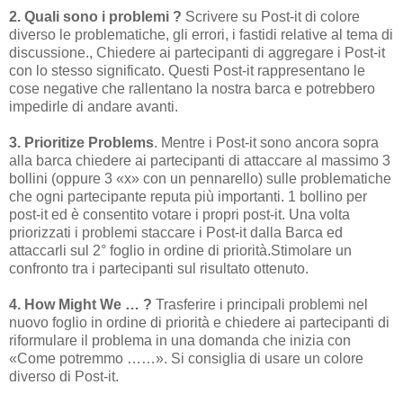
2. Quali sono i problemi ?
Scrivere su Post-it di colore
diverso le problematiche, gli errori, i fastidi relative al tema di
discussione., Chiedere ai partecipanti di aggregare i Post-it
con lo stesso significato. Questi Post-it rappresentano le
cose negative che rallentano la nostra barca e potrebbero
impedirle di andare avanti.
3. Prioritize Problems
. Mentre i Post-it sono ancora sopra
alla barca chiedere ai partecipanti di attaccare al massimo 3
bollini (oppure 3 «x» con un pennarello) sulle problematiche
che ogni partecipante reputa più importanti. 1 bollino per
post-it ed è consentito votare i propri post-it. Una volta
priorizzati i problemi staccare i Post-it dalla Barca ed
attaccarli sul 2° foglio in ordine di priorità.Stimolare un
confronto tra i partecipanti sul risultato ottenuto.
4. How Might We … ?
Trasferire i principali problemi nel
nuovo foglio in ordine di priorità e chiedere ai partecipanti di
riformulare il problema in una domanda che inizia con
«Come potremmo ……». Si consiglia di usare un colore
diverso di Post-it.