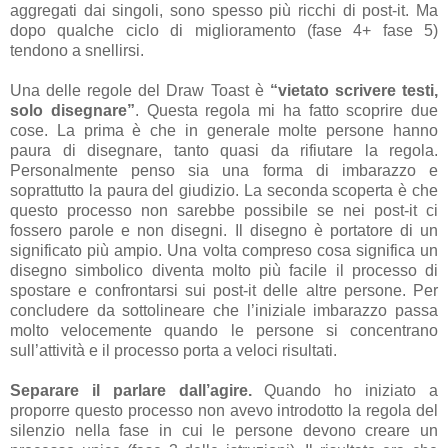
aggregati dai singoli, sono spesso più ricchi di post-it. Ma
dopo qualche ciclo di miglioramento (fase 4+ fase 5)
tendono a snellirsi.
Una delle regole del Draw Toast è
“vietato scrivere testi,
solo disegnare”
. Questa regola mi ha fatto scoprire due
cose. La prima è che in generale molte persone hanno
paura di disegnare, tanto quasi da rifiutare la regola.
Personalmente penso sia una forma di imbarazzo e
soprattutto la paura del giudizio. La seconda scoperta è che
questo processo non sarebbe possibile se nei post-it ci
fossero parole e non disegni. Il disegno è portatore di un
significato più ampio. Una volta compreso cosa significa un
disegno simbolico diventa molto più facile il processo di
spostare e confrontarsi sui post-it delle altre persone. Per
concludere da sottolineare che l’iniziale imbarazzo passa
molto velocemente quando le persone si concentrano
sull’attività e il processo porta a veloci risultati.
Separare il parlare dall’agire.
Quando ho iniziato a
proporre questo processo non avevo introdotto la regola del
silenzio nella fase in cui le persone devono creare un