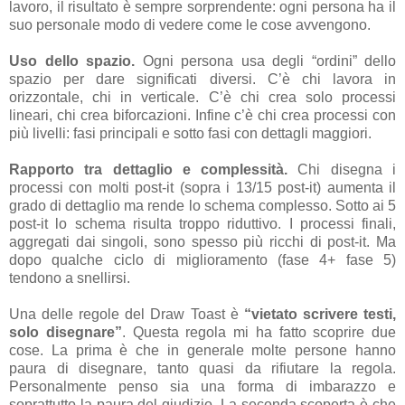
lavoro, il risultato è sempre sorprendente: ogni persona ha il
suo personale modo di vedere come le cose avvengono.
Uso dello spazio.
Ogni persona usa degli “ordini” dello
spazio per dare significati diversi. C’è chi lavora in
orizzontale, chi in verticale. C’è chi crea solo processi
lineari, chi crea biforcazioni. Infine c’è chi crea processi con
più livelli: fasi principali e sotto fasi con dettagli maggiori.
Rapporto tra dettaglio e complessità.
Chi disegna i
processi con molti post-it (sopra i 13/15 post-it) aumenta il
grado di dettaglio ma rende lo schema complesso. Sotto ai 5
post-it lo schema risulta troppo riduttivo. I processi finali,
aggregati dai singoli, sono spesso più ricchi di post-it. Ma
dopo qualche ciclo di miglioramento (fase 4+ fase 5)
tendono a snellirsi.
Una delle regole del Draw Toast è
“vietato scrivere testi,
solo disegnare”
. Questa regola mi ha fatto scoprire due
cose. La prima è che in generale molte persone hanno
paura di disegnare, tanto quasi da rifiutare la regola.
Personalmente penso sia una forma di imbarazzo e
soprattutto la paura del giudizio. La seconda scoperta è che