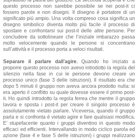
questo processo non sarebbe possibile se nei post-it ci
fossero parole e non disegni. Il disegno è portatore di un
significato più ampio. Una volta compreso cosa significa un
disegno simbolico diventa molto più facile il processo di
spostare e confrontarsi sui post-it delle altre persone. Per
concludere da sottolineare che l’iniziale imbarazzo passa
molto velocemente quando le persone si concentrano
sull’attività e il processo porta a veloci risultati.
Separare il parlare dall’agire.
Quando ho iniziato a
proporre questo processo non avevo introdotto la regola del
silenzio nella fase in cui le persone devono creare un
processo unico (fase 3 delle istruzioni). Il risultato era che
dopo 5 minuti il gruppo non aveva ancora prodotto nulla: si
era aperto il conflitto su quale dovesse essere il primo post-
it. Ho quindi introdotto la regola ferrea che mentre il gruppo
lavora e sposta i post-it per creare il singolo processo è
assolutamente vietato parlare. Viceversa, quando il gruppo
parla e si confronta è vietato agire e fare qualsiasi modifica.
E’ stupefacente quanto i gruppi diventino in questo modo
efficaci ed efficienti. Intervallando in modo ciclico parola ed
azione (fase 4 e fase 5 delle istruzioni) i gruppi realizzano