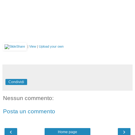
|
View
|
Upload your own
Condividi
Nessun commento:
Posta un commento
‹
›
Home page