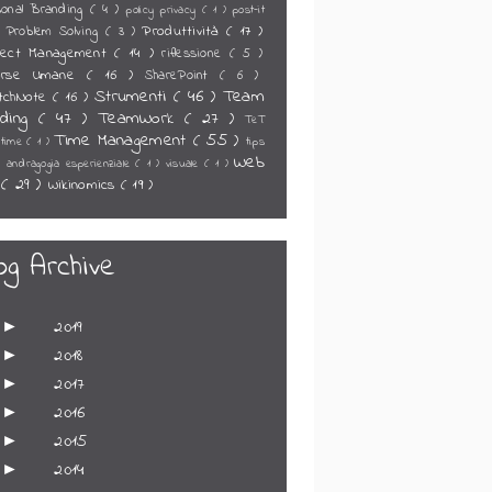
sonal Branding
( 4 )
policy privacy
( 1 )
post-it
Produttività
( 17 )
Problem Solving
( 3 )
)
ject Management
( 14 )
riflessione
( 5 )
orse Umane
( 16 )
SharePoint
( 6 )
Strumenti
( 46 )
Team
tchNote
( 16 )
lding
( 47 )
TeamWork
( 27 )
TeT
Time Management
( 55 )
)
time
( 1 )
tips
Web
s andragogia esperienziale
( 1 )
visuale
( 1 )
0
( 29 )
Wikinomics
( 19 )
og Archive
►
2019
►
2018
►
2017
►
2016
►
2015
►
2014