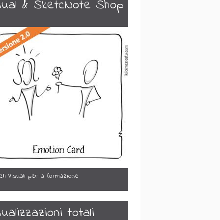
sual & SketcNote Shop
lli Visuali per la formazione
sualizzazioni totali