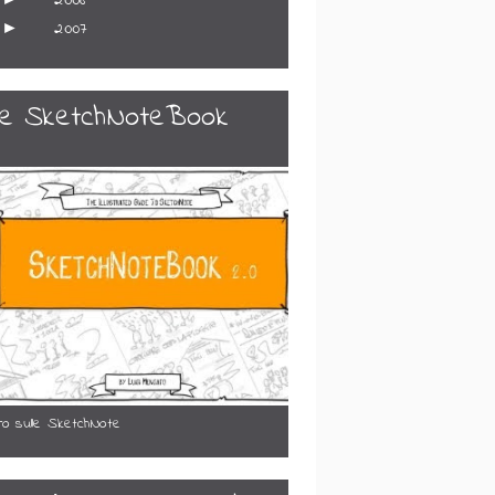
►
2008
►
2007
e SketchNoteBook
ibro sulle SketchNote