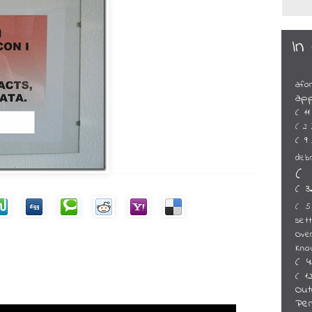
In
afo
ap
( 1
( 2
( 9
deb
( 
( 
( 
set
Ove
Kno
( 
( 1
Ou
Pe