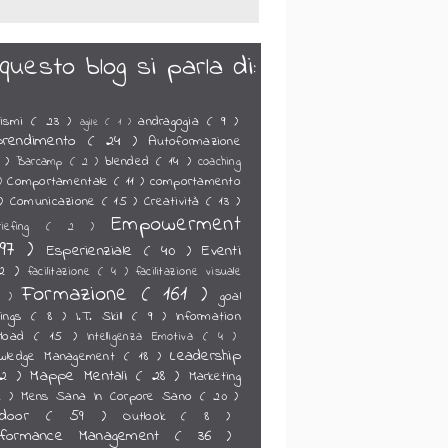
 questo blog si parla di:
rismi
( 23 )
andragogia
( 9 )
agile
( 1 )
prendimento
( 24 )
Autoformazione
1 )
blended
( 14 )
Barcamp
( 2 )
coaching
Comportamentale
( 11 )
comportamento
 )
 )
Comunicazione
( 15 )
Creatività
( 13 )
Empowerment
riefing
( 2 )
97 )
Esperienziale
( 40 )
Eventi
32 )
facilitazione
( 4 )
facilitazione visuale
Formazione
( 161 )
goal
5 )
tings
( 8 )
I.T. Skill
( 9 )
Information
rload
( 15 )
Intelligenza Emotiva
( 4 )
Leadership
wledge Management
( 18 )
42 )
Mappe Mentali
( 28 )
Marketing
2 )
Mens Sana In Corpore Sano
( 20 )
tdoor
( 59 )
Outlook
( 8 )
rformance Management
( 36 )