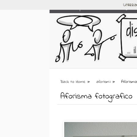
Utilizz
HOME
Social
Categorie
Back to Home
»
aforismi
»
Aforisma
Aforisma fotografico