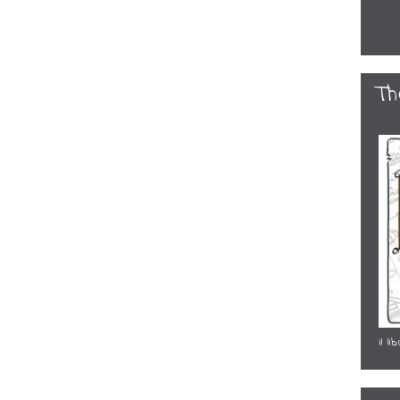
Th
il l