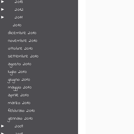
►
2013
►
2012
►
2011
▼
2010
dicembre 2010
novembre 2010
ottobre 2010
settembre 2010
agosto 2010
luglio 2010
giugno 2010
maggio 2010
aprile 2010
marzo 2010
febbraio 2010
gennaio 2010
►
2009