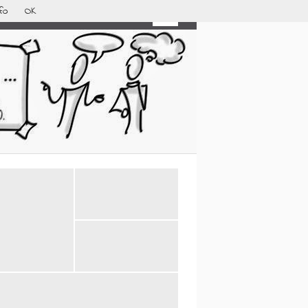
fo
OK