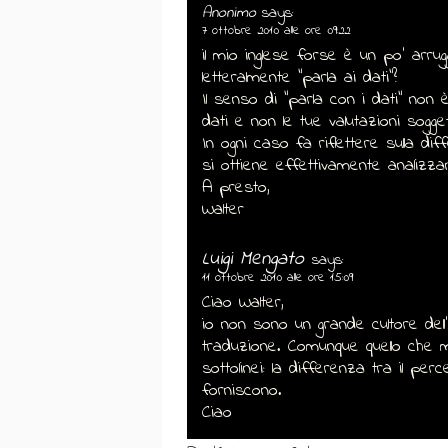
Anonimo
says:
7 ottobre 2010 alle ore 09:22
il mio inglese forse è un po' arrug
letteralmente "parla ai dati"?
Il senso di "parla con i dati" non
dati e non le tue valutazioni sogget
In ogni caso fa riflettere sulla di
si ottiene effettivamente analizzan
A presto,
Walter
Luigi Mengato
says:
11 ottobre 2010 alle ore 15:09
Ciao Walter,
io non sono un grande cultore dell
traduzione. Comunque quello che 
sottolinei: la differenza tra il per
forniscono.
Ciao