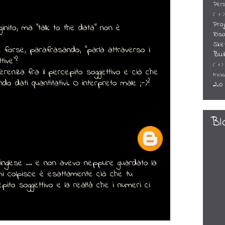
Per
( 1 
Pro
ginito, ma "talk to the data" non è
Ris
Ske
 è forse, parafrasando, "parla attraverso i
Bui
tive"?
( 1 
fferenza fra il percepito soggettivo e ciò che
trick
do dati quantitativi. O interpreto male ;-)?
2.
Bl
'inglese ... e non avevo neppure guardato la
mi colpisce è esattamente ciò che tu
cepito soggettivo e la realtà che i numeri ci